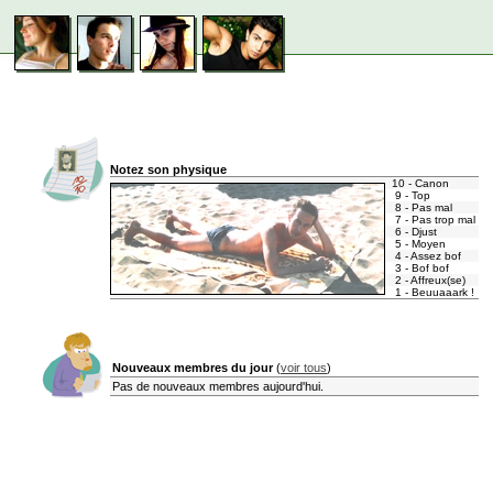
Notez son physique
10 - Canon
9 - Top
8 - Pas mal
7 - Pas trop mal
6 - Djust
5 - Moyen
4 - Assez bof
3 - Bof bof
2 - Affreux(se)
1 - Beuuaaark !
Nouveaux membres du jour
(
voir tous
)
Pas de nouveaux membres aujourd'hui.