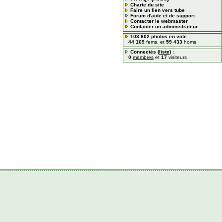
Charte du site
Faire un lien vers tube
Forum d'aide et de support
Contacter le webmaster
Contacter un administrateur
103 602 photos en vote :
44 169
fems. et
59 433
homs.
Connectés (
liste
) :
0
membres
et
17
visiteurs