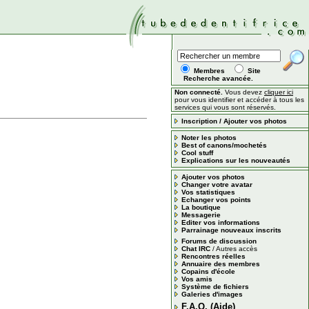
Membres
Site
Recherche avancée.
Non connecté.
Vous devez
cliquer ici
pour vous identifier et accéder à tous les
services qui vous sont réservés.
Inscription / Ajouter vos photos
Noter les photos
Best of canons/mochetés
Cool stuff
Explications sur les nouveautés
Ajouter vos photos
Changer votre avatar
Vos statistiques
Echanger vos points
La boutique
Messagerie
Editer vos informations
Parrainage nouveaux inscrits
Forums de discussion
Chat IRC
/
Autres accès
Rencontres réelles
Annuaire des membres
Copains d'école
Vos amis
Système de fichiers
Galeries d'images
F.A.Q. (Aide)