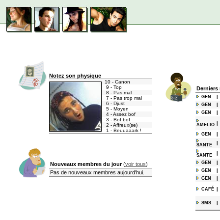
Notez son physique
10 - Canon
9 - Top
Derniers
8 - Pas mal
GEN
|
7 - Pas trop mal
6 - Djust
GEN
|
5 - Moyen
GEN
|
4 - Assez bof
3 - Bof bof
|
2 - Affreux(se)
AMELIO
1 - Beuuaaark !
GEN
|
|
SANTE
|
SANTE
GEN
|
Nouveaux membres du jour
(
voir tous
)
GEN
|
Pas de nouveaux membres aujourd'hui.
GEN
|
CAFÉ
|
SMS
|