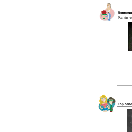
Rencontr
Pas de re
Top cano