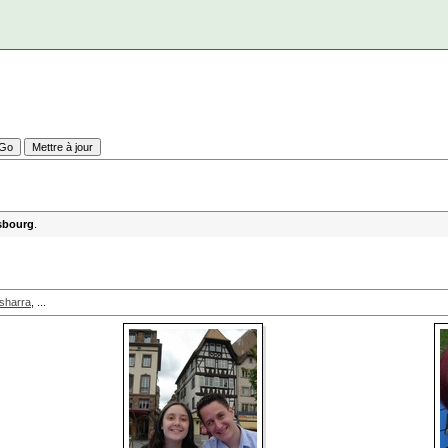
sbourg
.
sharra
, ...