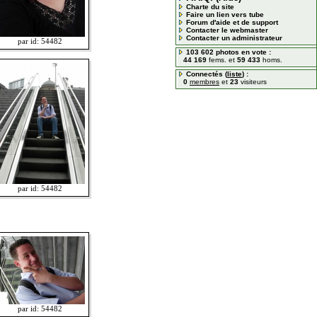
Charte du site
Faire un lien vers tube
Forum d'aide et de support
Contacter le webmaster
Contacter un administrateur
par id: 54482
103 602 photos en vote :
44 169
fems. et
59 433
homs.
Connectés (
liste
) :
0
membres
et
23
visiteurs
par id: 54482
par id: 54482