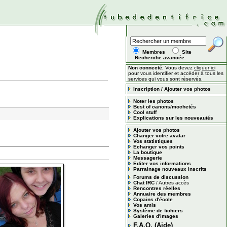
Membres
Site
Recherche avancée.
Non connecté.
Vous devez
cliquer ici
pour vous identifier et accéder à tous les
services qui vous sont réservés.
Inscription / Ajouter vos photos
Noter les photos
Best of canons/mochetés
Cool stuff
Explications sur les nouveautés
Ajouter vos photos
Changer votre avatar
Vos statistiques
Echanger vos points
La boutique
Messagerie
Editer vos informations
Parrainage nouveaux inscrits
Forums de discussion
Chat IRC
/
Autres accès
Rencontres réelles
Annuaire des membres
Copains d'école
Vos amis
Système de fichiers
Galeries d'images
F.A.Q. (Aide)