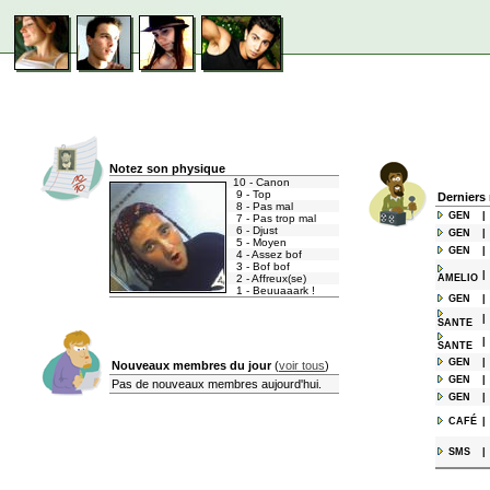
Notez son physique
10 - Canon
9 - Top
Derniers
8 - Pas mal
GEN
|
7 - Pas trop mal
6 - Djust
GEN
|
5 - Moyen
GEN
|
4 - Assez bof
3 - Bof bof
|
2 - Affreux(se)
AMELIO
1 - Beuuaaark !
GEN
|
|
SANTE
|
SANTE
GEN
|
Nouveaux membres du jour
(
voir tous
)
GEN
|
Pas de nouveaux membres aujourd'hui.
GEN
|
CAFÉ
|
SMS
|