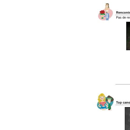
Rencontr
Pas de re
Top cano