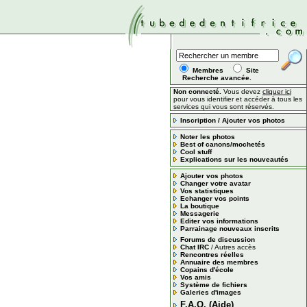
Membres
Site
Recherche avancée.
Non connecté.
Vous devez
cliquer ici
pour vous identifier et accéder à tous les
services qui vous sont réservés.
Inscription / Ajouter vos photos
Noter les photos
Best of canons/mochetés
Cool stuff
Explications sur les nouveautés
Ajouter vos photos
Changer votre avatar
Vos statistiques
Echanger vos points
La boutique
Messagerie
Editer vos informations
Parrainage nouveaux inscrits
Forums de discussion
Chat IRC
/
Autres accès
Rencontres réelles
Annuaire des membres
Copains d'école
Vos amis
Système de fichiers
Galeries d'images
F.A.Q. (Aide)