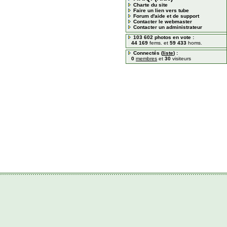
Charte du site
Faire un lien vers tube
Forum d'aide et de support
Contacter le webmaster
Contacter un administrateur
103 602 photos en vote :
44 169
fems. et
59 433
homs.
Connectés (
liste
) :
0
membres
et
30
visiteurs