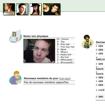
Notez son physique
10 - Canon
9 - Top
Dernie
8 - Pas mal
GEN
7 - Pas trop mal
6 - Djust
GEN
5 - Moyen
GEN
4 - Assez bof
3 - Bof bof
2 - Affreux(se)
AMELIO
1 - Beuuaaark !
GEN
SANTE
SANTE
GEN
Nouveaux membres du jour
(
voir tous
)
GEN
Pas de nouveaux membres aujourd'hui.
GEN
CAFÉ
SMS