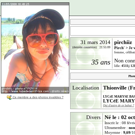
31 mars 2014
pirchiiz
(dernière connexion) 21:55:09
Pirch' > Je 
femme, célibat
Non conn
35 ans
Idle:
4511j 12
Phot
Localisation
Thionville
(
F
LYCéE MARYSE BAS
Ce membre a des photos invalides ?
LYCéE MARY
Qui d'autre de ce bahut ?
Divers
Né le : 02 oc
Inscrit le : 08 fév
Ultramembre :
non
Moyenne :
9,69
/10