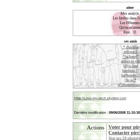
aime
Mes ami(e)s
Les bis0us dans l'
Les H0mmes
Qu'on m'aiim
Rire.. :D
ses amis
.* charliiine
.m0rgan3.
*fachanel*
addict-to-y0
b0ys-cute
bambina 57
bar0unette5
flo-w *
o°oromanistao
Ht
tp
://L
o
ve-my-
pir
ch.
skyblog.
c
o
m
Dernière modification :
09/06/2008 11:10:30
Actions
Voter pour pir
Contacter pirc
Voir ses 19 photo(s